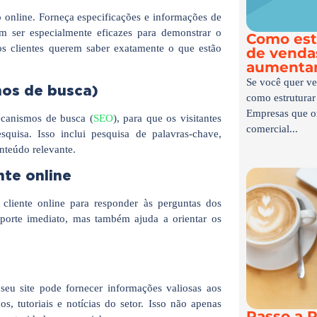
o online. Forneça especificações e informações de
em ser especialmente eficazes para demonstrar o
Como est
s clientes querem saber exatamente o que estão
de vendas
aumentar
Se você quer ve
os de busca)
como estruturar
Empresas que o
mecanismos de busca (
SEO
), para que os visitantes
comercial...
squisa. Isso inclui pesquisa de palavras-chave,
onteúdo relevante.
nte online
 cliente online para responder às perguntas dos
uporte imediato, mas também ajuda a orientar os
eu site pode fornecer informações valiosas aos
os, tutoriais e notícias do setor. Isso não apenas
Passo a P