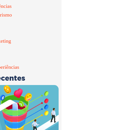
ências
rismo
eting
eriências
ecentes