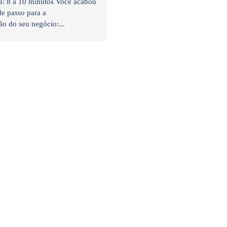
a: 8 a 10 minutos Você acabou
e passo para a
ão do seu negócio:...