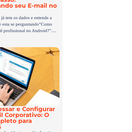
ando seu E-mail no
já tem os dados e entende a
de esta se perguntando”Como
l profissional no Android?”....
ssar e Configurar
l Corporativo: O
pleto para
s