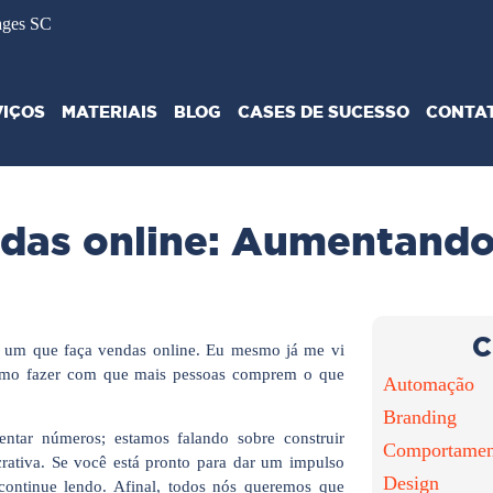
ages SC
VIÇOS
MATERIAIS
BLOG
CASES DE SUCESSO
CONTA
ndas online: Aumentando
C
er um que faça vendas online. Eu mesmo já me vi
como fazer com que mais pessoas comprem o que
Automação
Branding
ntar números; estamos falando sobre construir
Comportamen
crativa. Se você está pronto para dar um impulso
Design
 continue lendo. Afinal, todos nós queremos que