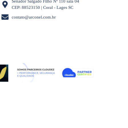
Senador Salgado Filho Nº 110 sala 04
CEP: 88523150 | Coral - Lages SC
contato@arconel.com.br