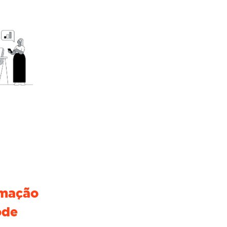
mação
ode