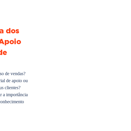
a dos
 Apoio
de
so de vendas?
rial de apoio ou
us clientes?
r a importância
 conhecimento