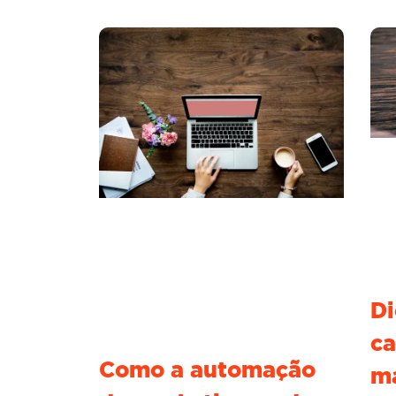
Di
ca
Como a automação
m