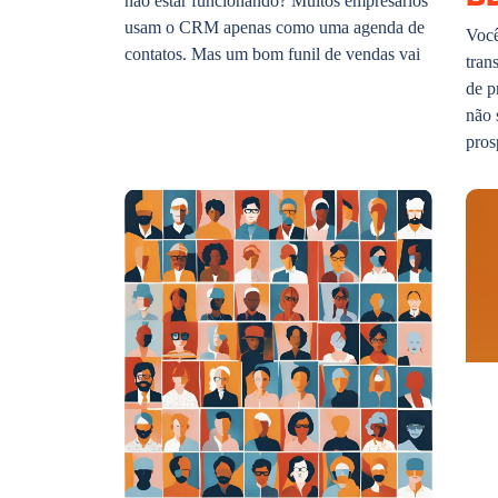
não estar funcionando? Muitos empresários
usam o CRM apenas como uma agenda de
Você
contatos. Mas um bom funil de vendas vai
tran
de p
não 
pros