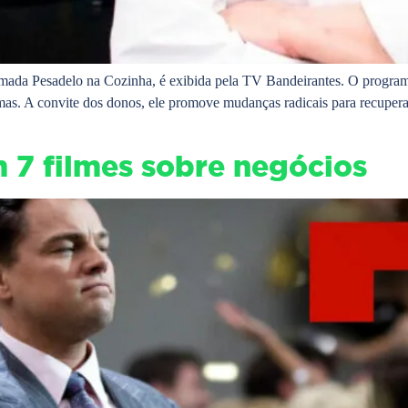
chamada Pesadelo na Cozinha, é exibida pela TV Bandeirantes. O progra
emas. A convite dos donos, ele promove mudanças radicais para recupera
m 7 filmes sobre negócios