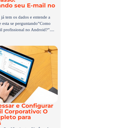
ando seu E-mail no
já tem os dados e entende a
de esta se perguntando”Como
l profissional no Android?”....
ssar e Configurar
l Corporativo: O
pleto para
s