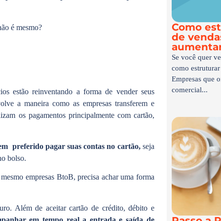
Como est
 não é mesmo?
de vendas
aumentar
Se você quer ve
como estruturar
Empresas que o
comercial...
os estão reinventando a forma de vender seus
volve a maneira como as empresas transferem e
alizam os pagamentos principalmente com cartão,
tem preferido pagar suas contas no cartão,
seja
no bolso.
até mesmo empresas BtoB, precisa achar uma forma
ro. Além de aceitar cartão de crédito, débito e
Passo a P
panhar em tempo real a entrada e saída de