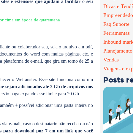
 sites e extensões que ajudam a facilitar o seu
Dicas e Tend
Empreendedo
por cima em época de quarentena
Faq Suporte
Ferramentas
Inbound mark
liente ou colaborador seu, seja o arquivo em pdf,
Planejamento
documentos do word com muitas páginas, etc. e
Vendas
 plataforma de e-mail, que gira em torno de 25 a
Viagens e exp
Posts r
onhecer o Wetransfer. Esse site funciona como um
que sejam adicionados até 2 Gb de arquivos nos
 versão paga expande esse limite para 20 Gb.
Também é possível adicionar uma pasta inteira no
via e-mail, caso o destinatário não receba ou não
eis para download por 7 em um link que você