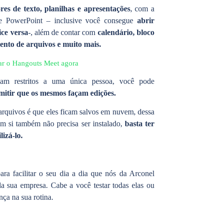
res de texto, planilhas e apresentações
, com a
e PowerPoint – inclusive você consegue
abrir
ice versa
-, além de contar com
calendário, bloco
ento de arquivos e muito mais.
sar o Hangouts Meet agora
cam restritos a uma única pessoa, você pode
mitir que os mesmos façam edições.
arquivos é que eles ficam salvos em nuvem, dessa
m si também não precisa ser instalado,
basta ter
izá-lo.
ara facilitar o seu dia a dia que nós da Arconel
da sua empresa. Cabe a você testar todas elas ou
nça na sua rotina.