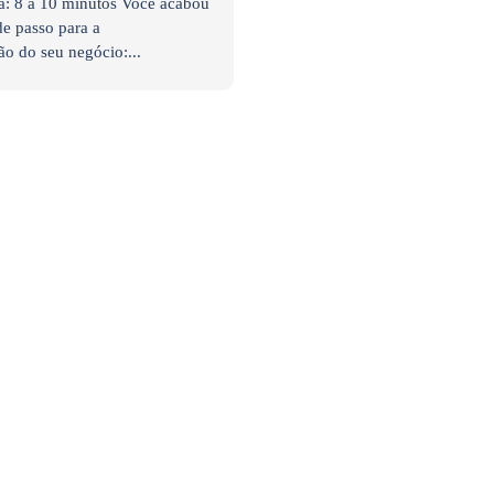
a: 8 a 10 minutos Você acabou
e passo para a
ão do seu negócio:...