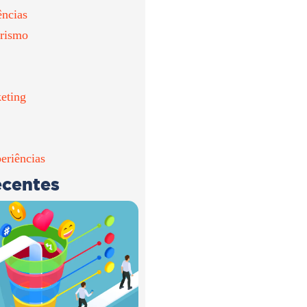
ências
rismo
eting
eriências
ecentes