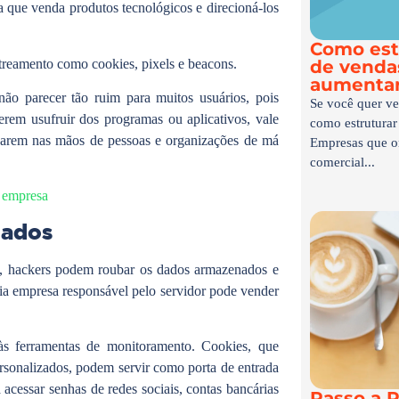
 que venda produtos tecnológicos e direcioná-los
Como est
streamento como cookies, pixels e beacons.
de vendas
aumentar
ão parecer tão ruim para muitos usuários, pois
Se você quer ve
erem usufruir dos programas ou aplicativos, vale
como estruturar
abarem nas mãos de pessoas e organizações de má
Empresas que o
comercial...
a empresa
dados
ky, hackers podem roubar os dados armazenados e
ria empresa responsável pelo servidor pode vender
às ferramentas de monitoramento. Cookies, que
ersonalizados, podem servir como porta de entrada
acessar senhas de redes sociais, contas bancárias
Passo a P