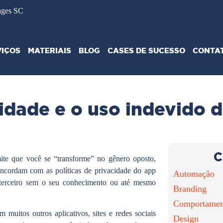
ages SC
VIÇOS
MATERIAIS
BLOG
CASES DE SUCESSO
CONTA
acidade e o uso indevido
C
ite que você se “transforme” no gênero oposto,
ncordam com as políticas de privacidade do app
Automação
 terceiro sem o seu conhecimento ou até mesmo
Branding
Comportamen
 muitos outros aplicativos, sites e redes sociais
Design