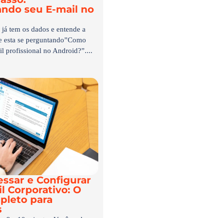
ando seu E-mail no
já tem os dados e entende a
de esta se perguntando”Como
l profissional no Android?”....
ssar e Configurar
l Corporativo: O
pleto para
s