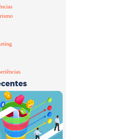
ências
rismo
eting
eriências
ecentes