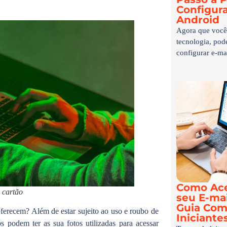
Configur
Android
Agora que você 
tecnologia, po
configurar e-mai
Como Ace
 cartão
seu E-mai
Guia Com
ferecem? Além de estar sujeito ao uso e roubo de
Iniciante
s podem ter as sua fotos utilizadas para acessar