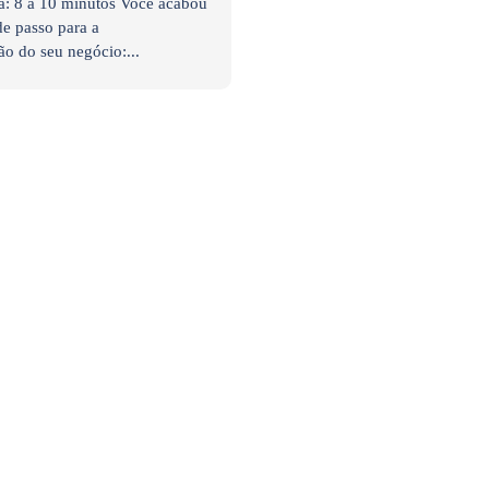
a: 8 a 10 minutos Você acabou
e passo para a
ão do seu negócio:...