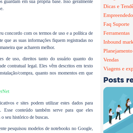
os guardam em sua própria base. Isso geralmente
Dicas e Tend
e.
Empreendedo
Faq Suporte
Ferramentas
eu concordo com os termos de uso e a política de
e que as suas informações fiquem registradas no
Inbound mark
a maneira que acharem melhor.
Planejamento
es de uso, direitos tanto do usuário quanto do
Vendas
ade contratual legal. Eles vêm descritos em texto
Viagens e exp
 instalação/compra, quanto nos momentos em que
Posts r
erNet
cativos e sites podem utilizar estes dados para
s. Esse conteúdo também serve para que eles
 o seu histórico de buscas.
mente pesquisou modelos de notebooks no Google,