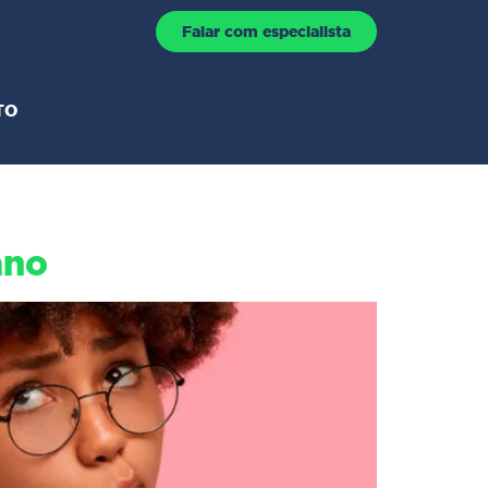
Falar com especialista
TO
ano