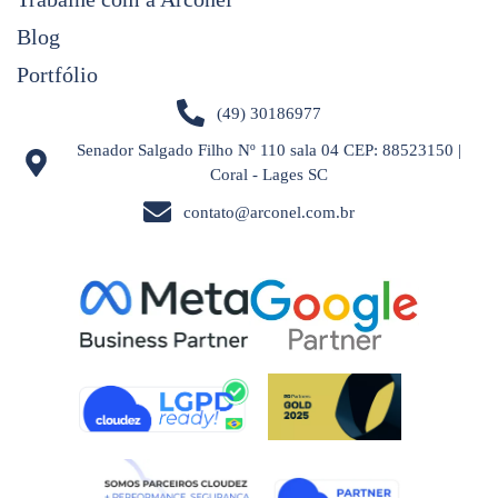
Blog
Portfólio
(49) 30186977
Senador Salgado Filho Nº 110 sala 04 CEP: 88523150 |
Coral - Lages SC
contato@arconel.com.br