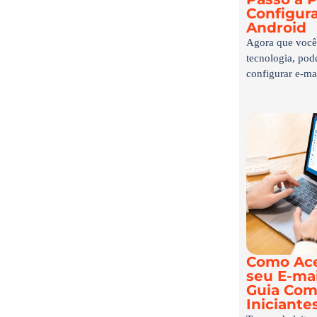
Configur
Android
Agora que você 
tecnologia, po
configurar e-mai
Como Ace
seu E-mai
Guia Com
Iniciante