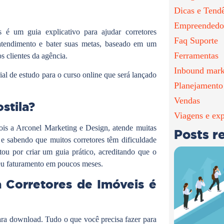
Dicas e Tend
Empreendedo
 é um guia explicativo para ajudar corretores
Faq Suporte
 atendimento e bater suas metas, baseado em um
Ferramentas
s clientes da agência.
Inbound mark
ial de estudo para o curso online que será lançado
Planejamento
Vendas
stila?
Viagens e exp
pois a Arconel Marketing e Design, atende muitas
Posts r
w
e sabendo que muitos corretores têm dificuldade
tou por criar um guia prático, acreditando que o
 seu faturamento em poucos meses.
a Corretores de Imóveis é
para download. Tudo o que você precisa fazer para