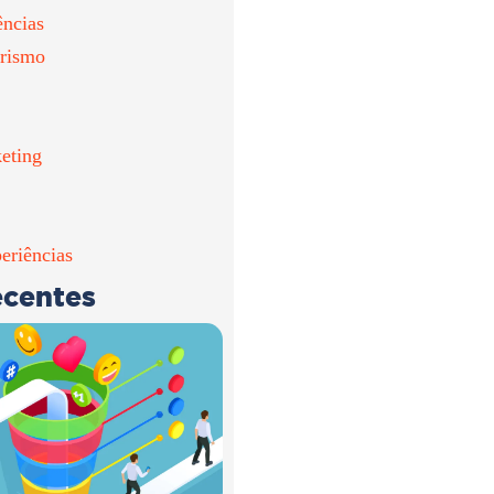
ências
rismo
eting
eriências
ecentes