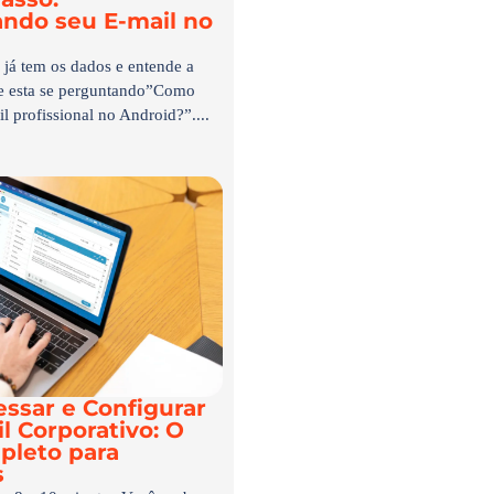
ando seu E-mail no
já tem os dados e entende a
de esta se perguntando”Como
l profissional no Android?”....
ssar e Configurar
l Corporativo: O
pleto para
s