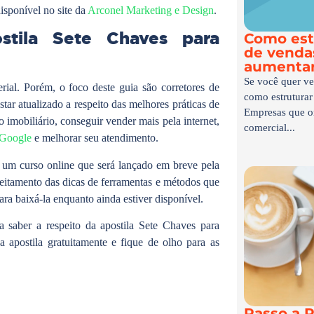
isponível no site da
Arconel Marketing e Design
.
tila Sete Chaves para
Como est
de vendas
aumentar
Se você quer ve
rial. Porém, o foco deste guia são corretores de
como estruturar
tar atualizado a respeito das melhores práticas de
Empresas que o
imobiliário, conseguir vender mais pela internet,
comercial...
Google
e melhorar seu atendimento.
e um curso online que será lançado em breve pela
eitamento das dicas de ferramentas e métodos que
ara baixá-la enquanto ainda estiver disponível.
a saber a respeito da apostila Sete Chaves para
a apostila gratuitamente e fique de olho para as
Passo a P