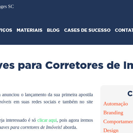
ages SC
VIÇOS
MATERIAIS
BLOG
CASES DE SUCESSO
CONTA
ves para Corretores de I
C
 anunciou o lançamento da sua primeira apostila
móveis
em suas redes sociais e também no site
Automação
Branding
eja interessado é só
clicar aqui
, pois agora iremos
Comportamen
haves para corretores de Imóveis!
aborda.
Design