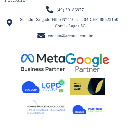
(49) 30186977
Senador Salgado Filho Nº 110 sala 04 CEP: 88523150 |
Coral - Lages SC
contato@arconel.com.br