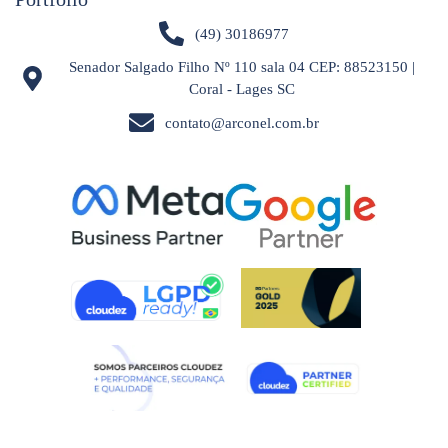
(49) 30186977
Senador Salgado Filho Nº 110 sala 04 CEP: 88523150 |
Coral - Lages SC
contato@arconel.com.br