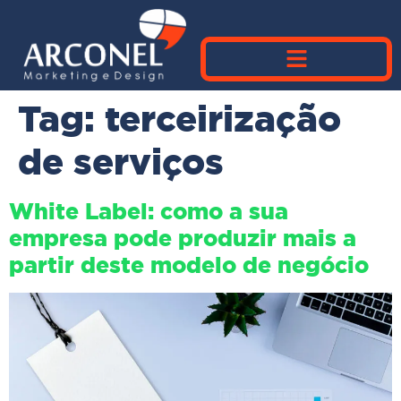
Tag:
terceirização
de serviços
White Label: como a sua
empresa pode produzir mais a
partir deste modelo de negócio