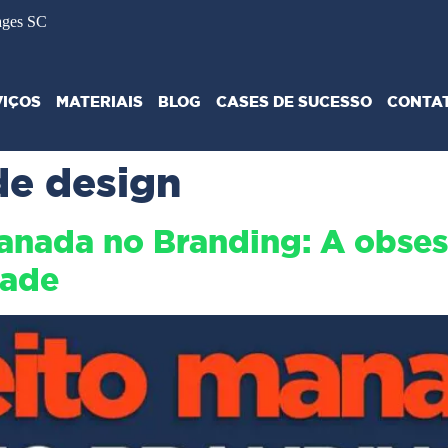
ages SC
VIÇOS
MATERIAIS
BLOG
CASES DE SUCESSO
CONTA
de design
anada no Branding: A obses
dade