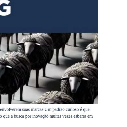
senvolverem suas marcas.Um padrão curioso é que
jo que a busca por inovação muitas vezes esbarra em