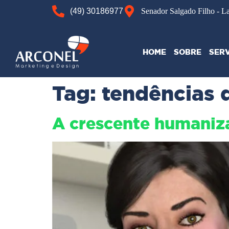
(49) 30186977
Senador Salgado Filho - L
HOME
SOBRE
SER
Tag:
tendências 
A crescente humaniz