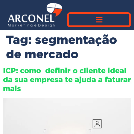
Tag:
segmentação
de mercado
ICP: como definir o cliente ideal
da sua empresa te ajuda a faturar
mais