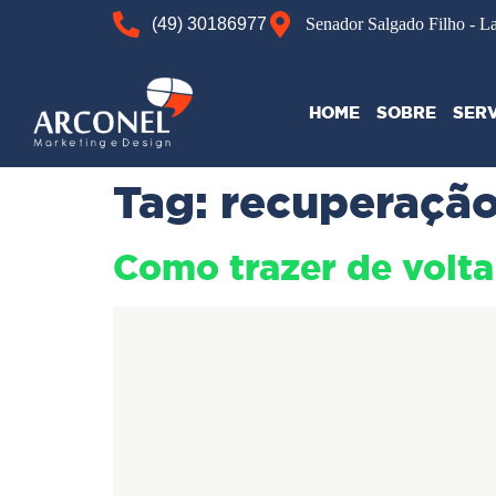
(49) 30186977
Senador Salgado Filho - L
HOME
SOBRE
SER
Tag:
recuperação
Como trazer de volta