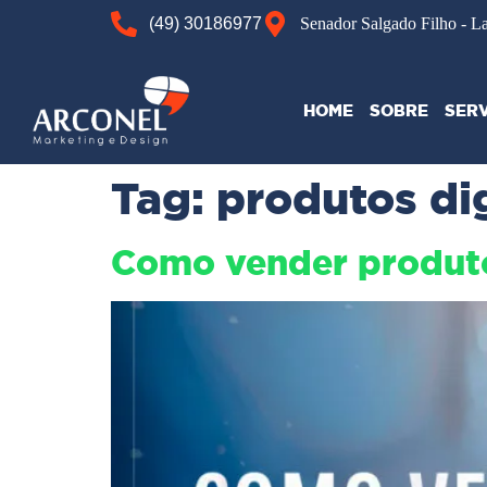
(49) 30186977
Senador Salgado Filho - L
HOME
SOBRE
SER
Tag:
produtos dig
Como vender produto