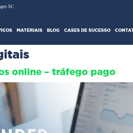
ages SC
VIÇOS
MATERIAIS
BLOG
CASES DE SUCESSO
CONTA
itais
s online – tráfego pago