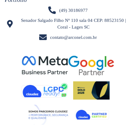
(49) 30186977
Senador Salgado Filho Nº 110 sala 04 CEP: 88523150 |
Coral - Lages SC
contato@arconel.com.br