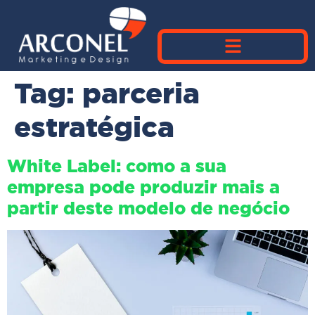
Tag:
parceria
estratégica
White Label: como a sua
empresa pode produzir mais a
partir deste modelo de negócio