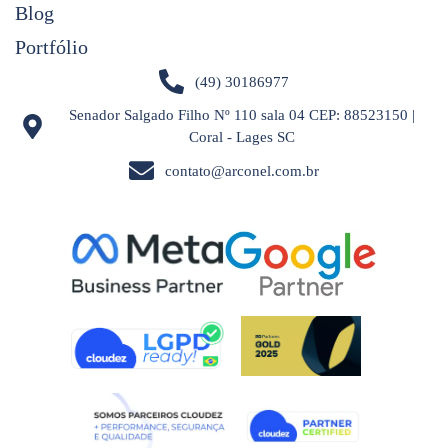
Blog
Portfólio
(49) 30186977
Senador Salgado Filho Nº 110 sala 04 CEP: 88523150 |
Coral - Lages SC
contato@arconel.com.br