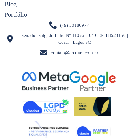
Blog
Portfólio
(49) 30186977
Senador Salgado Filho Nº 110 sala 04 CEP: 88523150 |
Coral - Lages SC
contato@arconel.com.br