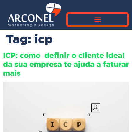
Tag:
icp
ICP: como definir o cliente ideal
da sua empresa te ajuda a faturar
mais