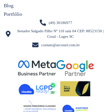
Blog
Portfólio
(49) 30186977
Senador Salgado Filho Nº 110 sala 04 CEP: 88523150 |
Coral - Lages SC
contato@arconel.com.br