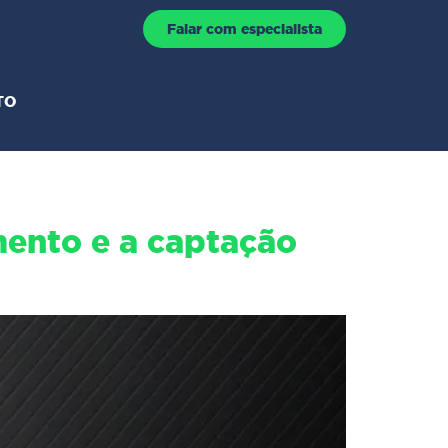
Falar com especialista
TO
ento e a captação