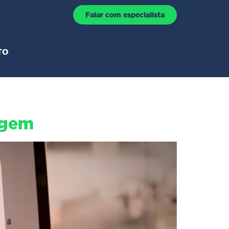
Falar com especialista
TO
agem