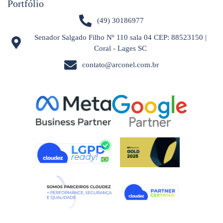
Portfólio
(49) 30186977
Senador Salgado Filho Nº 110 sala 04 CEP: 88523150 |
Coral - Lages SC
contato@arconel.com.br