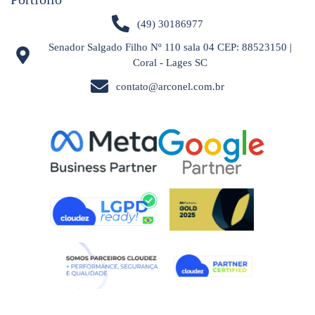
(49) 30186977
Senador Salgado Filho Nº 110 sala 04 CEP: 88523150 |
Coral - Lages SC
contato@arconel.com.br