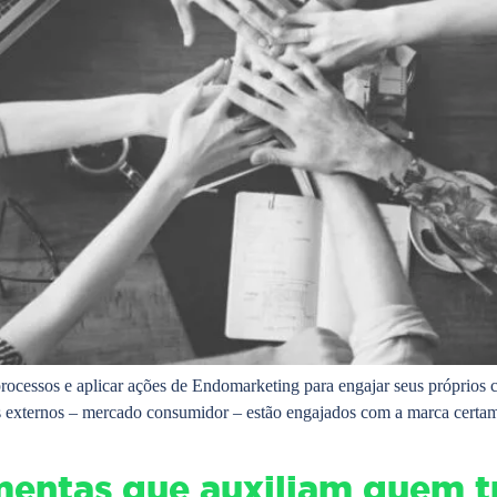
 processos e aplicar ações de Endomarketing para engajar seus próprios
tes externos – mercado consumidor – estão engajados com a marca certam
mentas que auxiliam quem t