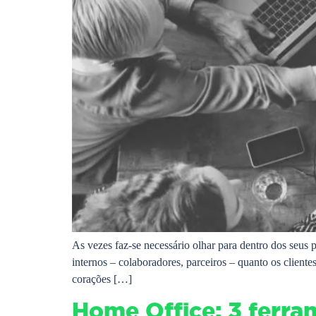
As vezes faz-se necessário olhar para dentro dos seus
internos – colaboradores, parceiros – quanto os clien
corações […]
Home Office: 3 ferra