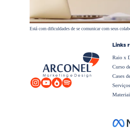
Está com dificuldades de se comunicar com seus colabo
Links 
Raio x 
Curso d
Cases d
Serviço
Materiai