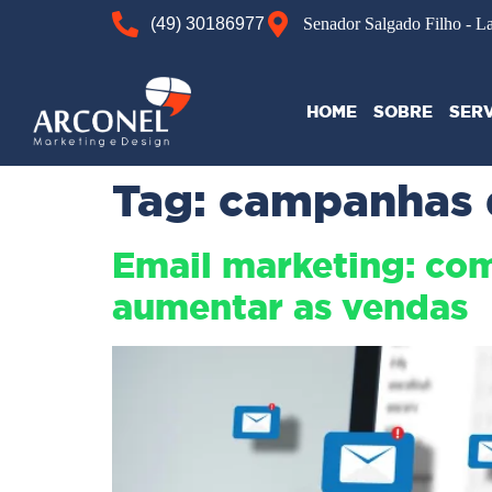
(49) 30186977
Senador Salgado Filho - L
HOME
SOBRE
SER
Tag:
campanhas 
Email marketing: com
aumentar as vendas