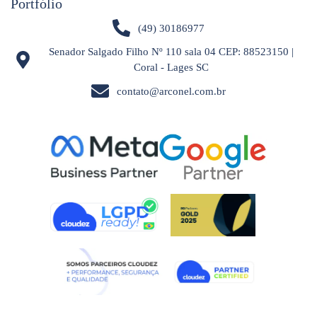
Portfólio
(49) 30186977
Senador Salgado Filho Nº 110 sala 04 CEP: 88523150 |
Coral - Lages SC
contato@arconel.com.br