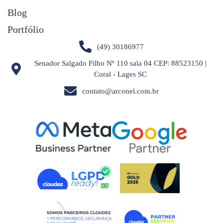
Blog
Portfólio
(49) 30186977
Senador Salgado Filho Nº 110 sala 04 CEP: 88523150 |
Coral - Lages SC
contato@arconel.com.br