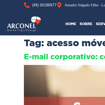
(49) 30186977
Senador Salgado Filho - L
HOME
SOBRE
SER
Tag:
acesso móve
E-mail corporativo: 