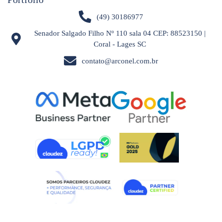
(49) 30186977
Senador Salgado Filho Nº 110 sala 04 CEP: 88523150 |
Coral - Lages SC
contato@arconel.com.br