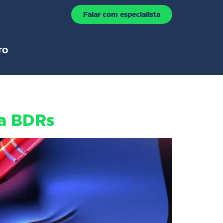
Falar com especialista
TO
ra BDRs