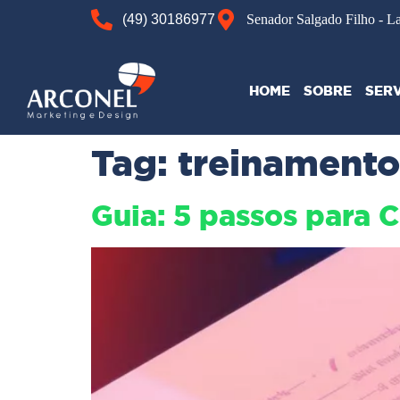
(49) 30186977
Senador Salgado Filho - L
HOME
SOBRE
SER
Tag:
treinamento
Guia: 5 passos para 