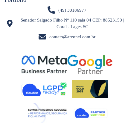
(49) 30186977
Senador Salgado Filho Nº 110 sala 04 CEP: 88523150 |
Coral - Lages SC
contato@arconel.com.br