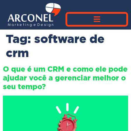
Tag:
software de
crm
O que é um CRM e como ele pode
ajudar você a gerenciar melhor o
seu tempo?