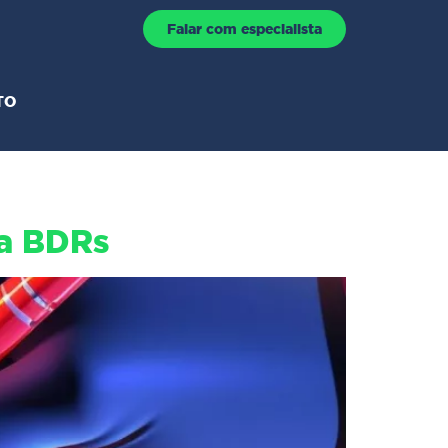
Falar com especialista
TO
ra BDRs