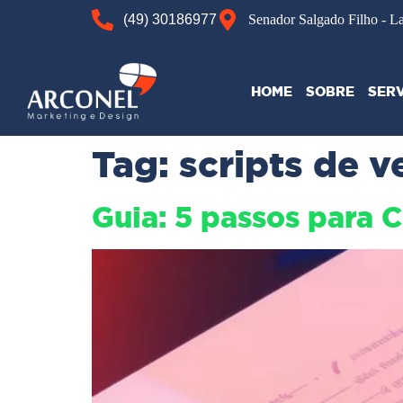
(49) 30186977
Senador Salgado Filho - L
HOME
SOBRE
SER
Tag:
scripts de 
Guia: 5 passos para 