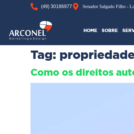
(49) 30186977
Senador Salgado Filho - L
HOME
SOBRE
SER
Tag:
propriedade 
Como os direitos au