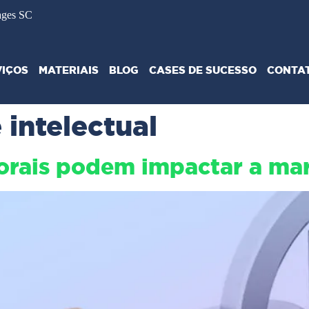
ages SC
VIÇOS
MATERIAIS
BLOG
CASES DE SUCESSO
CONTA
intelectual
torais podem impactar a ma