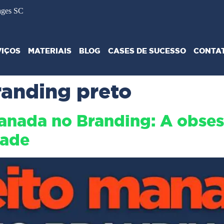
ages SC
VIÇOS
MATERIAIS
BLOG
CASES DE SUCESSO
CONTA
randing preto
anada no Branding: A obses
dade