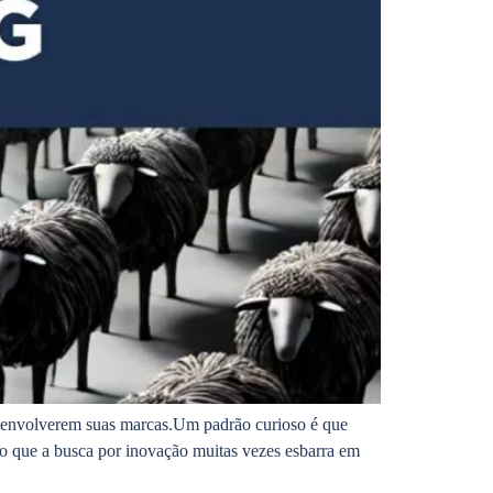
senvolverem suas marcas.Um padrão curioso é que
jo que a busca por inovação muitas vezes esbarra em