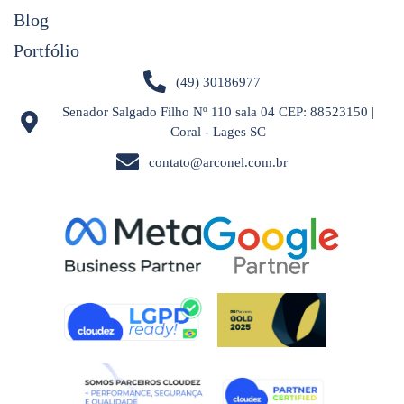
Blog
Portfólio
(49) 30186977
Senador Salgado Filho Nº 110 sala 04 CEP: 88523150 |
Coral - Lages SC
contato@arconel.com.br