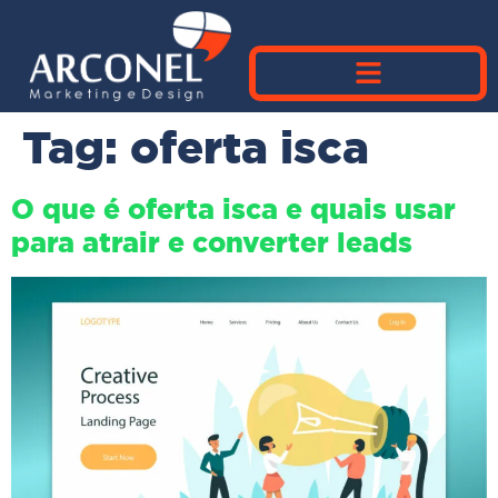
Tag:
oferta isca
O que é oferta isca e quais usar
para atrair e converter leads