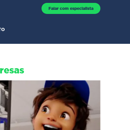
Falar com especialista
TO
resas