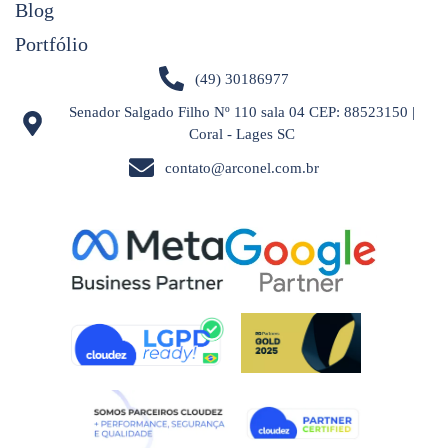
Blog
Portfólio
(49) 30186977
Senador Salgado Filho Nº 110 sala 04 CEP: 88523150 |
Coral - Lages SC
contato@arconel.com.br