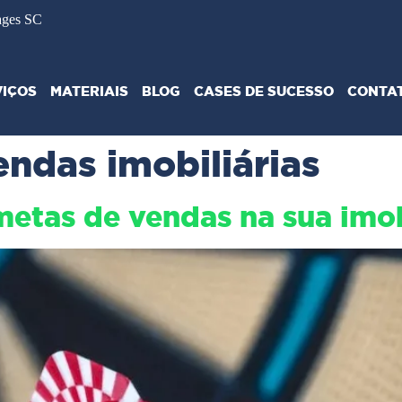
ages SC
VIÇOS
MATERIAIS
BLOG
CASES DE SUCESSO
CONTA
endas imobiliárias
metas de vendas na sua imob