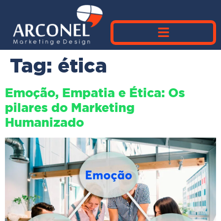
Tag:
ética
Emoção, Empatia e Ética: Os
pilares do Marketing
Humanizado