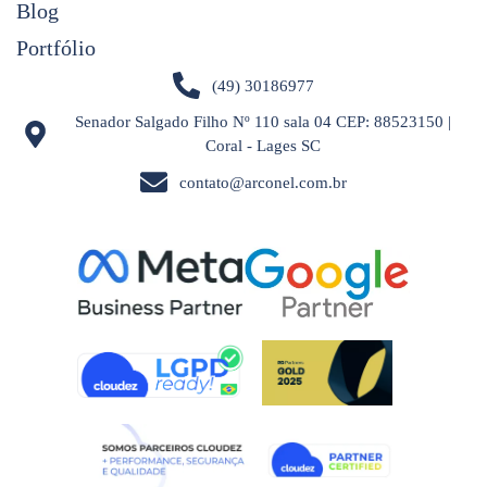
Blog
Portfólio
(49) 30186977
Senador Salgado Filho Nº 110 sala 04 CEP: 88523150 |
Coral - Lages SC
contato@arconel.com.br