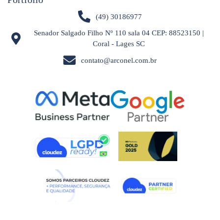
(49) 30186977
Senador Salgado Filho Nº 110 sala 04 CEP: 88523150 |
Coral - Lages SC
contato@arconel.com.br