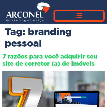
Tag:
branding
pessoal
7 razões para você adquirir seu
site de corretor (a) de imóveis