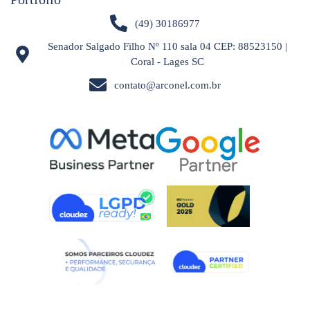
(49) 30186977
Senador Salgado Filho Nº 110 sala 04 CEP: 88523150 |
Coral - Lages SC
contato@arconel.com.br