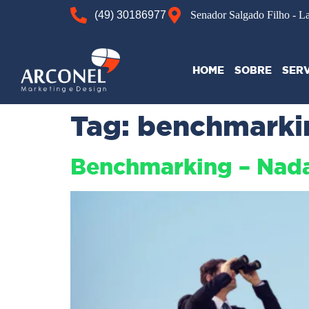
(49) 30186977
Senador Salgado Filho - L
HOME
SOBRE
SER
Tag:
benchmarki
Benchmarking – Nada 