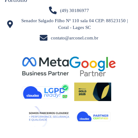
(49) 30186977
Senador Salgado Filho Nº 110 sala 04 CEP: 88523150 |
Coral - Lages SC
contato@arconel.com.br