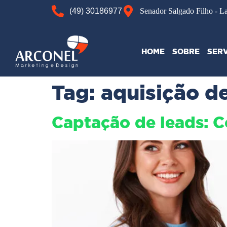
(49) 30186977
Senador Salgado Filho - L
HOME
SOBRE
SER
Tag:
aquisição de
Captação de leads: Co