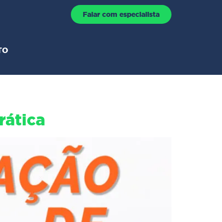
Falar com especialista
TO
rática