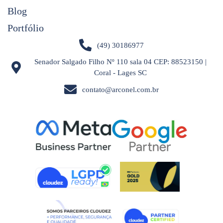
Blog
Portfólio
(49) 30186977
Senador Salgado Filho Nº 110 sala 04 CEP: 88523150 |
Coral - Lages SC
contato@arconel.com.br